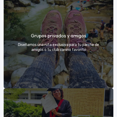
Días de Campo para Empresas
El mejor beneficio para tu equipo: compartir con sus
Grupos privados y amigos
exploradores y fortalecer lazos rodeados de
naturaleza
Diseñamos una ruta exclusiva para tu parche de
amigos o tu club canino favorito
VER MÁS