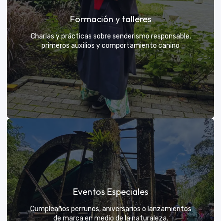
Grupos privados y amigos
Formación y talleres
Tú eliges el parche y nosotros nos encargamos de
una aventura exclusiva
Charlas y prácticas sobre senderismo responsable,
primeros auxilios y comportamiento canino
VER MÁS
Formación y talleres
Eventos Especiales
Aprende de expertos a ser el mejor guía para tu
propio explorador
Cumpleaños perrunos, aniversarios o lanzamientos
de marca en medio de la naturaleza.