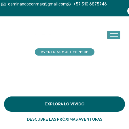
caminandoconmax@gmail.com
+57 310 6875746
AVENTURA MULTIESPECIE
Tu explorador sueña con
aventuras. Acompáñalo a
hacerlas realidad
Descubre la conexión pura en cada paso por la
naturaleza
EXPLORA LO VIVIDO
DESCUBRE LAS PRÓXIMAS AVENTURAS