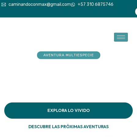
caminandoconmax@gmail.com
+57 310 6875746
AVENTURA MULTIESPECIE
Tu explorador sueña con
aventuras. Acompáñalo a
hacerlas realidad
Descubre la conexión pura en cada paso por la
naturaleza
EXPLORA LO VIVIDO
DESCUBRE LAS PRÓXIMAS AVENTURAS