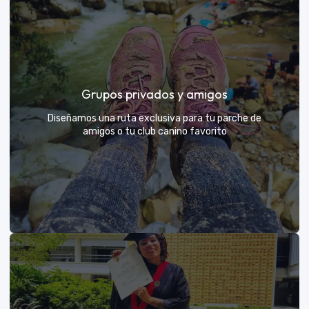
Días de Campo para Empresas
El mejor beneficio para tu equipo: compartir con sus
Grupos privados y amigos
exploradores y fortalecer lazos rodeados de
naturaleza
Diseñamos una ruta exclusiva para tu parche de
amigos o tu club canino favorito
VER MÁS