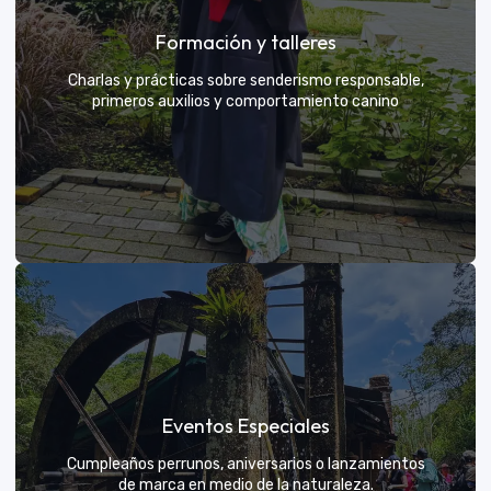
Grupos privados y amigos
Formación y talleres
Tú eliges el parche y nosotros nos encargamos de
una aventura exclusiva
Charlas y prácticas sobre senderismo responsable,
primeros auxilios y comportamiento canino
VER MÁS
Formación y talleres
Eventos Especiales
Aprende de expertos a ser el mejor guía para tu
propio explorador
Cumpleaños perrunos, aniversarios o lanzamientos
de marca en medio de la naturaleza.