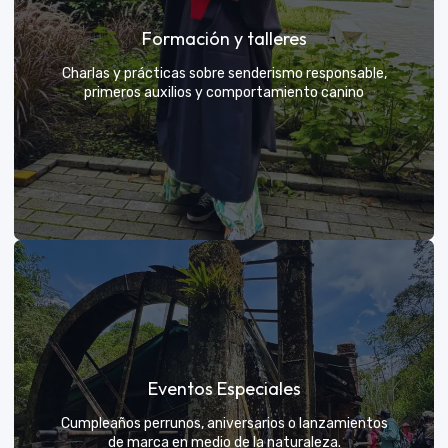
Grupos privados y amigos
Formación y talleres
Tú eliges el parche y nosotros nos encargamos de
una aventura exclusiva
Charlas y prácticas sobre senderismo responsable,
primeros auxilios y comportamiento canino
VER MÁS
Formación y talleres
Eventos Especiales
Aprende de expertos a ser el mejor guía para tu
propio explorador
Cumpleaños perrunos, aniversarios o lanzamientos
de marca en medio de la naturaleza.