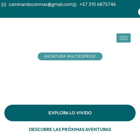
caminandoconmax@gmail.com
+57 310 6875746
AVENTURA MULTIESPECIE
Tu explorador sueña con
aventuras. Acompáñalo a
hacerlas realidad
Descubre la conexión pura en cada paso por la
naturaleza
EXPLORA LO VIVIDO
DESCUBRE LAS PRÓXIMAS AVENTURAS