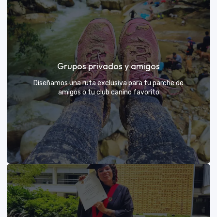
Días de Campo para Empresas
El mejor beneficio para tu equipo: compartir con sus
Grupos privados y amigos
exploradores y fortalecer lazos rodeados de
naturaleza
Diseñamos una ruta exclusiva para tu parche de
amigos o tu club canino favorito
VER MÁS