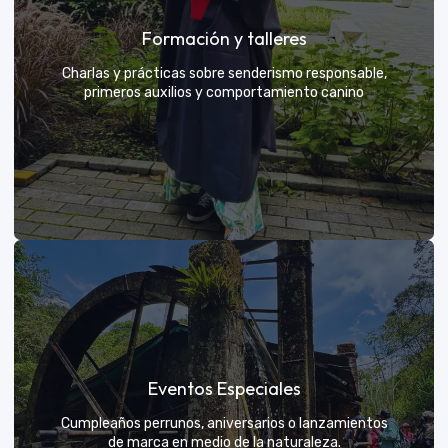
Grupos privados y amigos
Formación y talleres
Tú eliges el parche y nosotros nos encargamos de
una aventura exclusiva
Charlas y prácticas sobre senderismo responsable,
primeros auxilios y comportamiento canino
VER MÁS
Formación y talleres
Eventos Especiales
Aprende de expertos a ser el mejor guía para tu
propio explorador
Cumpleaños perrunos, aniversarios o lanzamientos
de marca en medio de la naturaleza.