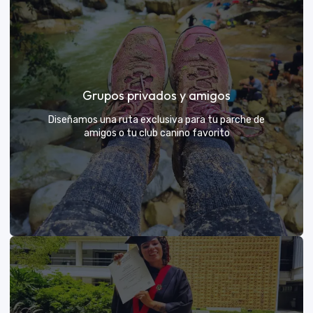
Días de Campo para Empresas
El mejor beneficio para tu equipo: compartir con sus
Grupos privados y amigos
exploradores y fortalecer lazos rodeados de
naturaleza
Diseñamos una ruta exclusiva para tu parche de
amigos o tu club canino favorito
VER MÁS