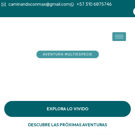
caminandoconmax@gmail.com
+57 310 6875746
AVENTURA MULTIESPECIE
Tu explorador sueña con
aventuras. Acompáñalo a
hacerlas realidad
Descubre la conexión pura en cada paso por la
naturaleza
EXPLORA LO VIVIDO
DESCUBRE LAS PRÓXIMAS AVENTURAS