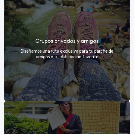
Días de Campo para Empresas
El mejor beneficio para tu equipo: compartir con sus
Grupos privados y amigos
exploradores y fortalecer lazos rodeados de
naturaleza
Diseñamos una ruta exclusiva para tu parche de
amigos o tu club canino favorito
VER MÁS