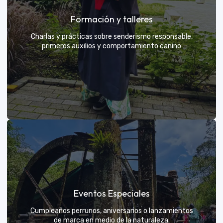
Grupos privados y amigos
Formación y talleres
Tú eliges el parche y nosotros nos encargamos de
una aventura exclusiva
Charlas y prácticas sobre senderismo responsable,
primeros auxilios y comportamiento canino
VER MÁS
Formación y talleres
Eventos Especiales
Aprende de expertos a ser el mejor guía para tu
propio explorador
Cumpleaños perrunos, aniversarios o lanzamientos
de marca en medio de la naturaleza.