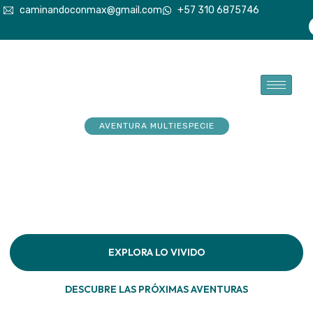
caminandoconmax@gmail.com
+57 310 6875746
AVENTURA MULTIESPECIE
Tu explorador sueña con
aventuras. Acompáñalo a
hacerlas realidad
Descubre la conexión pura en cada paso por la
naturaleza
EXPLORA LO VIVIDO
DESCUBRE LAS PRÓXIMAS AVENTURAS