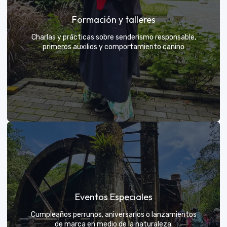
Grupos privados y amigos
Formación y talleres
Tú eliges el parche y nosotros nos encargamos de
una aventura exclusiva
Charlas y prácticas sobre senderismo responsable,
primeros auxilios y comportamiento canino
VER MÁS
Formación y talleres
Eventos Especiales
Aprende de expertos a ser el mejor guía para tu
propio explorador
Cumpleaños perrunos, aniversarios o lanzamientos
de marca en medio de la naturaleza.