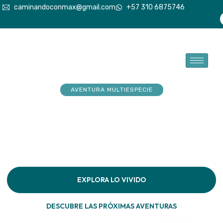
caminandoconmax@gmail.com
+57 310 6875746
AVENTURA MULTIESPECIE
Tu explorador sueña con
aventuras. Acompáñalo a
hacerlas realidad
Descubre la conexión pura en cada paso por la
naturaleza
EXPLORA LO VIVIDO
DESCUBRE LAS PRÓXIMAS AVENTURAS