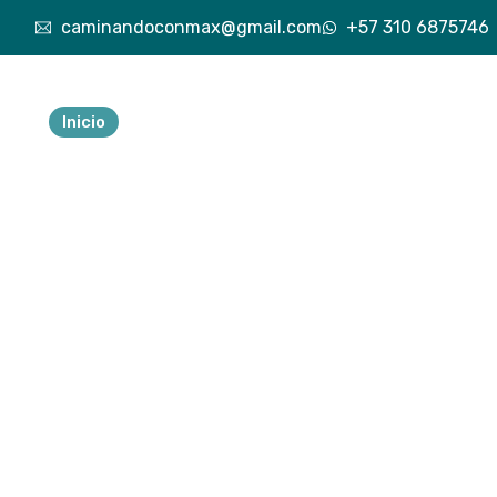
caminandoconmax@gmail.com
+57 310 6875746
Inicio
Nuestra esencia
Explora lo vivido
Exp
Tu 
ave
a
Descubre