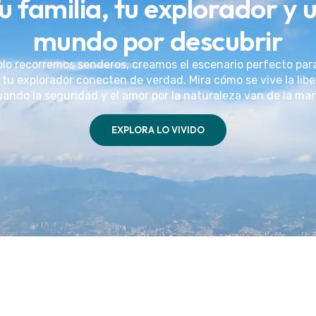
u familia, tu explorador y 
mundo por descubrir
olo recorremos senderos, creamos el escenario perfecto par
 tu explorador conecten de verdad. Mira cómo se vive la lib
ando la seguridad y el amor por la naturaleza van de la ma
EXPLORA LO VIVIDO