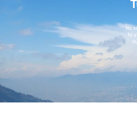
T
No s
tú y
cu