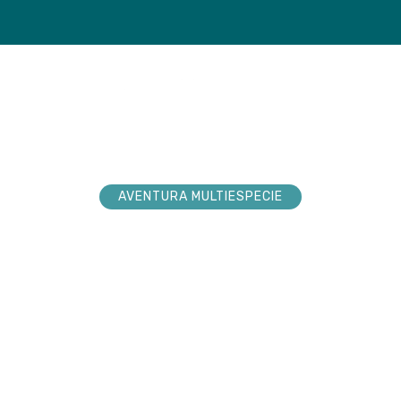
loradores
Tienda
Próxim
AVENTURA MULTIESPECIE
explorador sueña
nturas. Acompá
 hacerlas realid
 la conexión pura en cada paso por la n