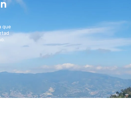
un
a que
ertad
no.