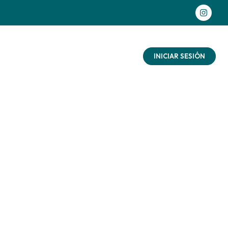
as aventuras
Contacto
Blog
INICIAR SESIÓN
 con
ñalo
ad
aturaleza