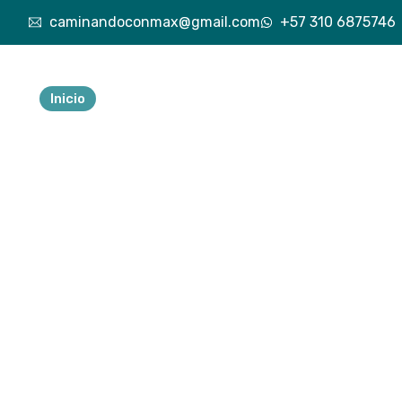
caminandoconmax@gmail.com
+57 310 6875746
Inicio
Nuestra esencia
Explora lo vivido
Exp
Tu 
ave
a
Descubre