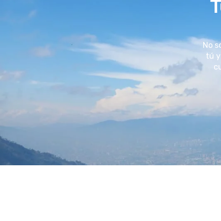
T
No s
tú y
cu