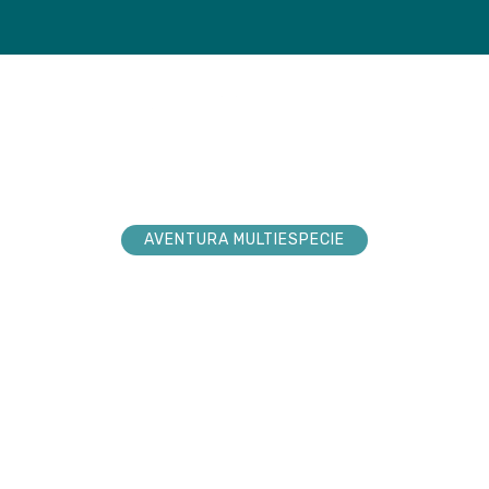
loradores
Tienda
Próxim
AVENTURA MULTIESPECIE
explorador sueña
nturas. Acompá
 hacerlas realid
 la conexión pura en cada paso por la n