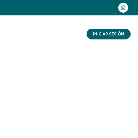
as aventuras
Contacto
Blog
INICIAR SESIÓN
 con
ñalo
ad
aturaleza