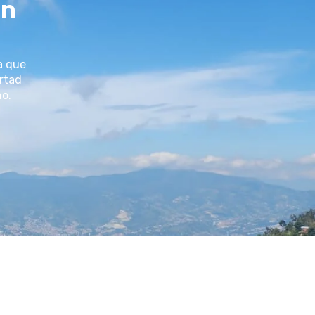
un
a que
ertad
no.