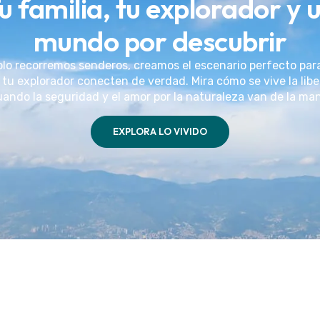
u familia, tu explorador y 
mundo por descubrir
olo recorremos senderos, creamos el escenario perfecto par
 tu explorador conecten de verdad. Mira cómo se vive la lib
ando la seguridad y el amor por la naturaleza van de la ma
EXPLORA LO VIVIDO