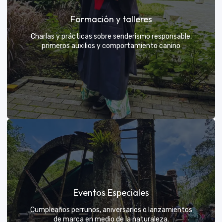
Grupos privados y amigos
Formación y talleres
Tú eliges el parche y nosotros nos encargamos de
una aventura exclusiva
Charlas y prácticas sobre senderismo responsable,
primeros auxilios y comportamiento canino
VER MÁS
Formación y talleres
Eventos Especiales
Aprende de expertos a ser el mejor guía para tu
propio explorador
Cumpleaños perrunos, aniversarios o lanzamientos
de marca en medio de la naturaleza.