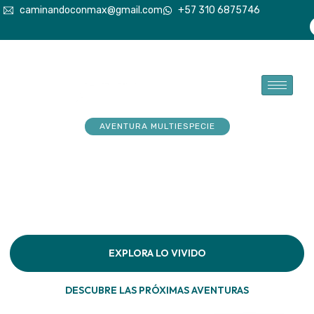
caminandoconmax@gmail.com
+57 310 6875746
AVENTURA MULTIESPECIE
Tu explorador sueña con
aventuras. Acompáñalo a
hacerlas realidad
Descubre la conexión pura en cada paso por la
naturaleza
EXPLORA LO VIVIDO
DESCUBRE LAS PRÓXIMAS AVENTURAS