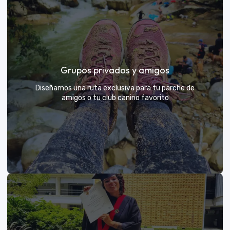
Días de Campo para Empresas
El mejor beneficio para tu equipo: compartir con sus
Grupos privados y amigos
exploradores y fortalecer lazos rodeados de
naturaleza
Diseñamos una ruta exclusiva para tu parche de
amigos o tu club canino favorito
VER MÁS