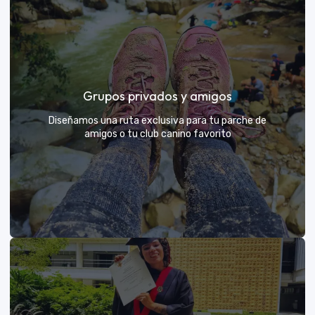
Días de Campo para Empresas
El mejor beneficio para tu equipo: compartir con sus
Grupos privados y amigos
exploradores y fortalecer lazos rodeados de
naturaleza
Diseñamos una ruta exclusiva para tu parche de
amigos o tu club canino favorito
VER MÁS