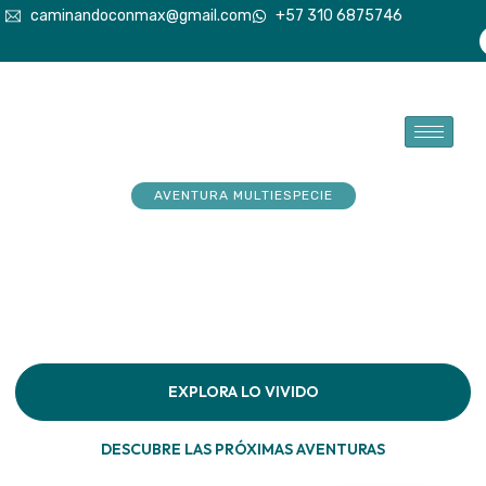
caminandoconmax@gmail.com
+57 310 6875746
AVENTURA MULTIESPECIE
Tu explorador sueña con
aventuras. Acompáñalo a
hacerlas realidad
Descubre la conexión pura en cada paso por la
naturaleza
EXPLORA LO VIVIDO
DESCUBRE LAS PRÓXIMAS AVENTURAS