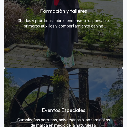
Grupos privados y amigos
Formación y talleres
Tú eliges el parche y nosotros nos encargamos de
una aventura exclusiva
Charlas y prácticas sobre senderismo responsable,
primeros auxilios y comportamiento canino
VER MÁS
Formación y talleres
Eventos Especiales
Aprende de expertos a ser el mejor guía para tu
propio explorador
Cumpleaños perrunos, aniversarios o lanzamientos
de marca en medio de la naturaleza.