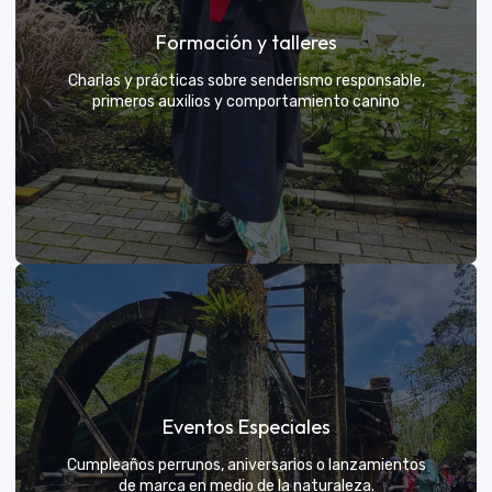
Grupos privados y amigos
Formación y talleres
Tú eliges el parche y nosotros nos encargamos de
una aventura exclusiva
Charlas y prácticas sobre senderismo responsable,
primeros auxilios y comportamiento canino
VER MÁS
Formación y talleres
Eventos Especiales
Aprende de expertos a ser el mejor guía para tu
propio explorador
Cumpleaños perrunos, aniversarios o lanzamientos
de marca en medio de la naturaleza.