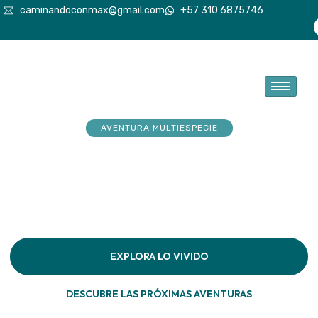
caminandoconmax@gmail.com
+57 310 6875746
AVENTURA MULTIESPECIE
Tu explorador sueña con
aventuras. Acompáñalo a
hacerlas realidad
Descubre la conexión pura en cada paso por la
naturaleza
EXPLORA LO VIVIDO
DESCUBRE LAS PRÓXIMAS AVENTURAS