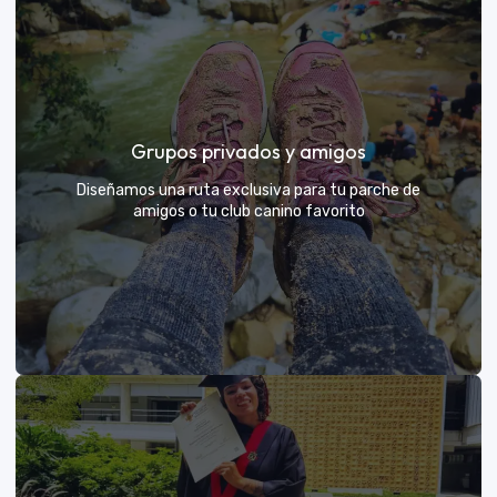
Días de Campo para Empresas
El mejor beneficio para tu equipo: compartir con sus
Grupos privados y amigos
exploradores y fortalecer lazos rodeados de
naturaleza
Diseñamos una ruta exclusiva para tu parche de
amigos o tu club canino favorito
VER MÁS