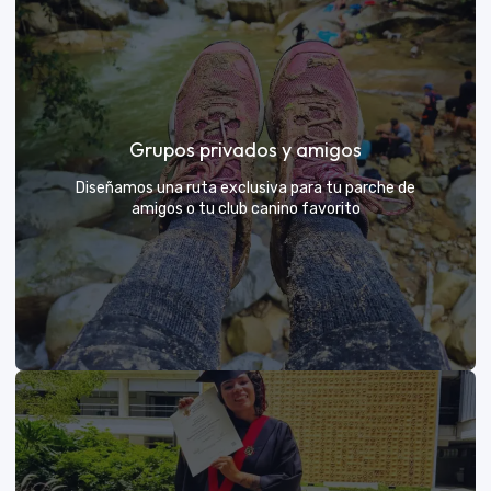
Días de Campo para Empresas
El mejor beneficio para tu equipo: compartir con sus
Grupos privados y amigos
exploradores y fortalecer lazos rodeados de
naturaleza
Diseñamos una ruta exclusiva para tu parche de
amigos o tu club canino favorito
VER MÁS