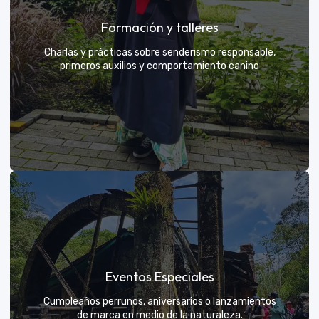
Grupos privados y amigos
Formación y talleres
Tú eliges el parche y nosotros nos encargamos de
una aventura exclusiva
Charlas y prácticas sobre senderismo responsable,
primeros auxilios y comportamiento canino
VER MÁS
Formación y talleres
Eventos Especiales
Aprende de expertos a ser el mejor guía para tu
propio explorador
Cumpleaños perrunos, aniversarios o lanzamientos
de marca en medio de la naturaleza.