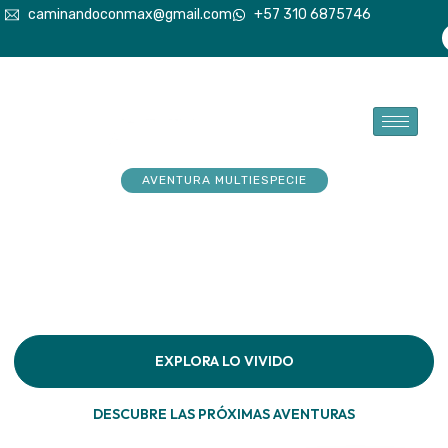
caminandoconmax@gmail.com
+57 310 6875746
AVENTURA MULTIESPECIE
Tu explorador sueña con
aventuras. Acompáñalo a
hacerlas realidad
Descubre la conexión pura en cada paso por la
naturaleza
EXPLORA LO VIVIDO
DESCUBRE LAS PRÓXIMAS AVENTURAS