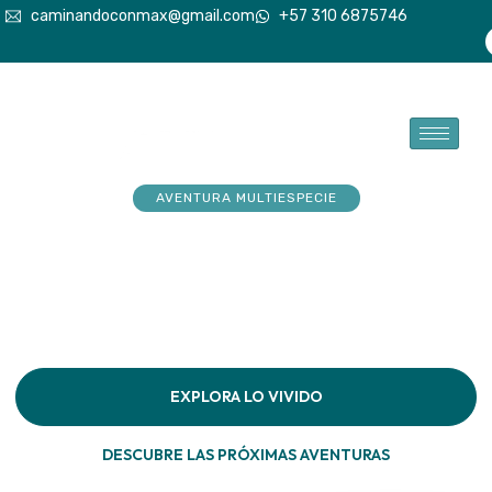
caminandoconmax@gmail.com
+57 310 6875746
AVENTURA MULTIESPECIE
Tu explorador sueña con
aventuras. Acompáñalo a
hacerlas realidad
Descubre la conexión pura en cada paso por la
naturaleza
EXPLORA LO VIVIDO
DESCUBRE LAS PRÓXIMAS AVENTURAS