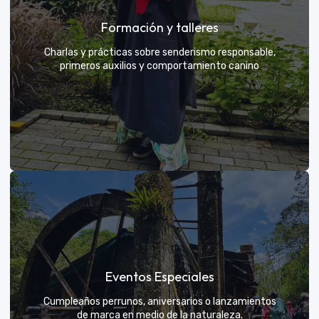
Grupos privados y amigos
Formación y talleres
Tú eliges el parche y nosotros nos encargamos de
una aventura exclusiva
Charlas y prácticas sobre senderismo responsable,
primeros auxilios y comportamiento canino
VER MÁS
Formación y talleres
Eventos Especiales
Aprende de expertos a ser el mejor guía para tu
propio explorador
Cumpleaños perrunos, aniversarios o lanzamientos
de marca en medio de la naturaleza.