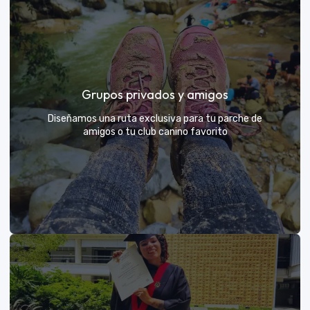
Días de Campo para Empresas
El mejor beneficio para tu equipo: compartir con sus
Grupos privados y amigos
exploradores y fortalecer lazos rodeados de
naturaleza
Diseñamos una ruta exclusiva para tu parche de
amigos o tu club canino favorito
VER MÁS