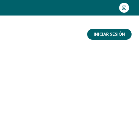
as aventuras
Contacto
Blog
INICIAR SESIÓN
 con
ñalo
ad
aturaleza