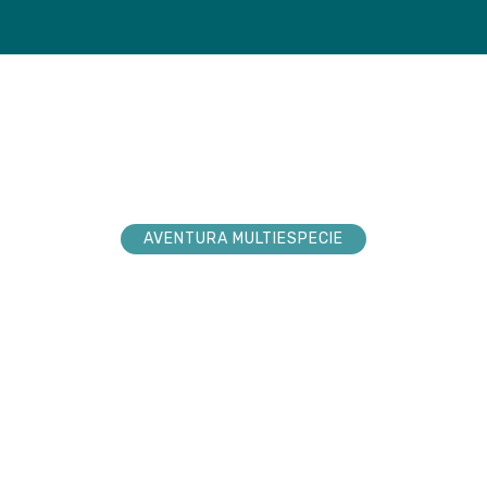
loradores
Tienda
Próxim
AVENTURA MULTIESPECIE
explorador sueña
nturas. Acompá
 hacerlas realid
 la conexión pura en cada paso por la n