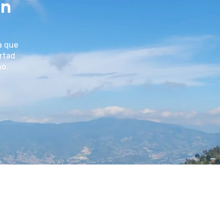
un
a que
ertad
no.