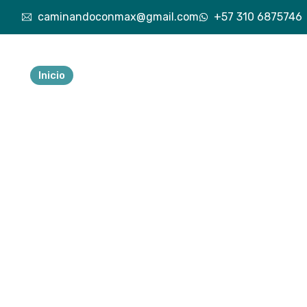
caminandoconmax@gmail.com
+57 310 6875746
Inicio
Nuestra esencia
Explora lo vivido
Exp
Tu 
ave
a
Descubre