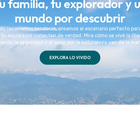
u familia, tu explorador y 
mundo por descubrir
olo recorremos senderos, creamos el escenario perfecto par
 tu explorador conecten de verdad. Mira cómo se vive la lib
ando la seguridad y el amor por la naturaleza van de la ma
EXPLORA LO VIVIDO