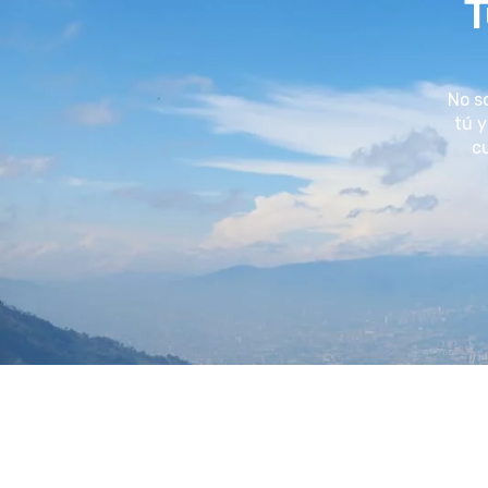
T
No s
tú y
cu