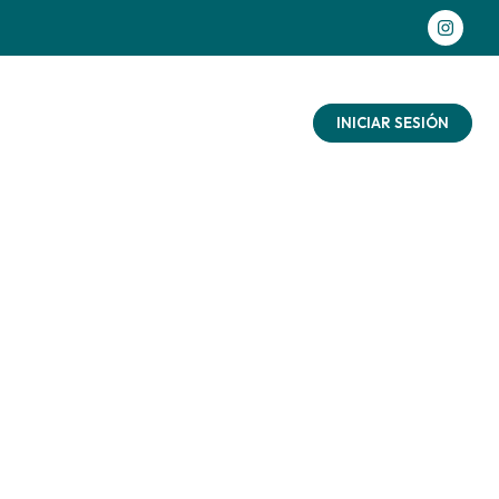
as aventuras
Contacto
Blog
INICIAR SESIÓN
 con
ñalo
ad
aturaleza