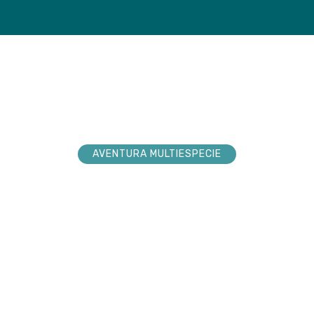
loradores
Tienda
Próxim
AVENTURA MULTIESPECIE
explorador sueña
nturas. Acompá
 hacerlas realid
 la conexión pura en cada paso por la n