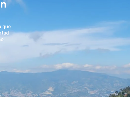
un
a que
ertad
no.