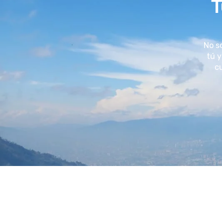
T
No s
tú y
cu