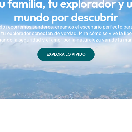
u familia, tu explorador y 
mundo por descubrir
olo recorremos senderos, creamos el escenario perfecto par
 tu explorador conecten de verdad. Mira cómo se vive la lib
ando la seguridad y el amor por la naturaleza van de la ma
EXPLORA LO VIVIDO