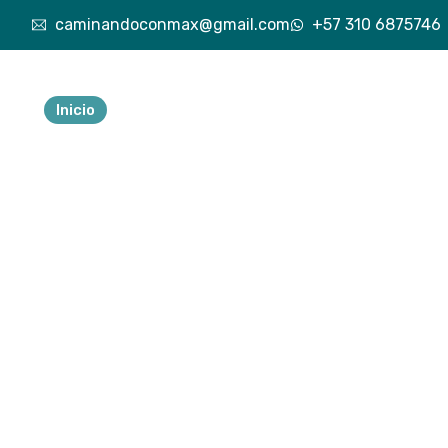
caminandoconmax@gmail.com
+57 310 6875746
Inicio
Nuestra esencia
Explora lo vivido
Exp
Tu 
ave
a
Descubre