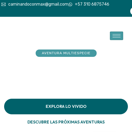
caminandoconmax@gmail.com
+57 310 6875746
AVENTURA MULTIESPECIE
Tu explorador sueña con
aventuras. Acompáñalo a
hacerlas realidad
Descubre la conexión pura en cada paso por la
naturaleza
EXPLORA LO VIVIDO
DESCUBRE LAS PRÓXIMAS AVENTURAS