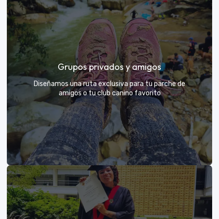
Días de Campo para Empresas
El mejor beneficio para tu equipo: compartir con sus
Grupos privados y amigos
exploradores y fortalecer lazos rodeados de
naturaleza
Diseñamos una ruta exclusiva para tu parche de
amigos o tu club canino favorito
VER MÁS