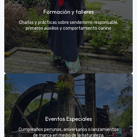
Grupos privados y amigos
Formación y talleres
Tú eliges el parche y nosotros nos encargamos de
una aventura exclusiva
Charlas y prácticas sobre senderismo responsable,
primeros auxilios y comportamiento canino
VER MÁS
Formación y talleres
Eventos Especiales
Aprende de expertos a ser el mejor guía para tu
propio explorador
Cumpleaños perrunos, aniversarios o lanzamientos
de marca en medio de la naturaleza.