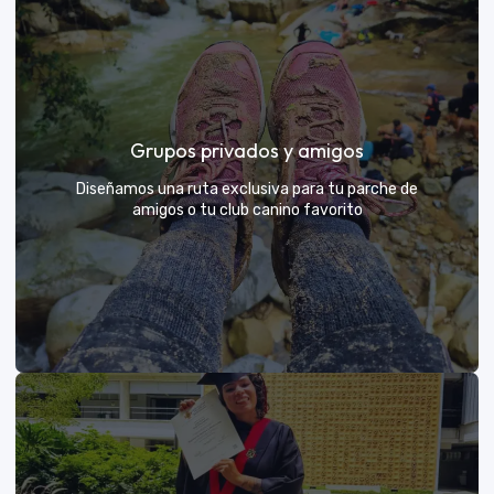
Días de Campo para Empresas
El mejor beneficio para tu equipo: compartir con sus
Grupos privados y amigos
exploradores y fortalecer lazos rodeados de
naturaleza
Diseñamos una ruta exclusiva para tu parche de
amigos o tu club canino favorito
VER MÁS