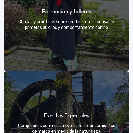
Grupos privados y amigos
Formación y talleres
Tú eliges el parche y nosotros nos encargamos de
una aventura exclusiva
Charlas y prácticas sobre senderismo responsable,
primeros auxilios y comportamiento canino
VER MÁS
Formación y talleres
Eventos Especiales
Aprende de expertos a ser el mejor guía para tu
propio explorador
Cumpleaños perrunos, aniversarios o lanzamientos
de marca en medio de la naturaleza.