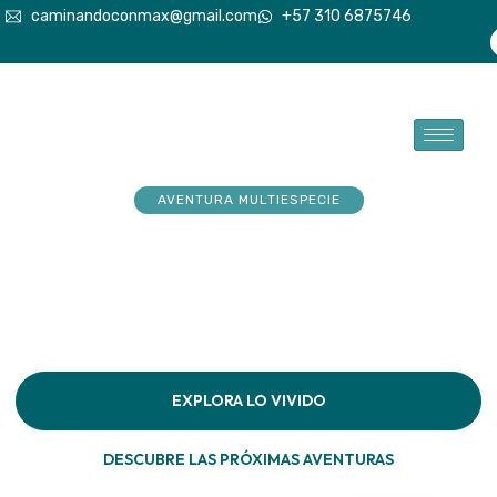
caminandoconmax@gmail.com
+57 310 6875746
AVENTURA MULTIESPECIE
Tu explorador sueña con
aventuras. Acompáñalo a
hacerlas realidad
Descubre la conexión pura en cada paso por la
naturaleza
EXPLORA LO VIVIDO
DESCUBRE LAS PRÓXIMAS AVENTURAS