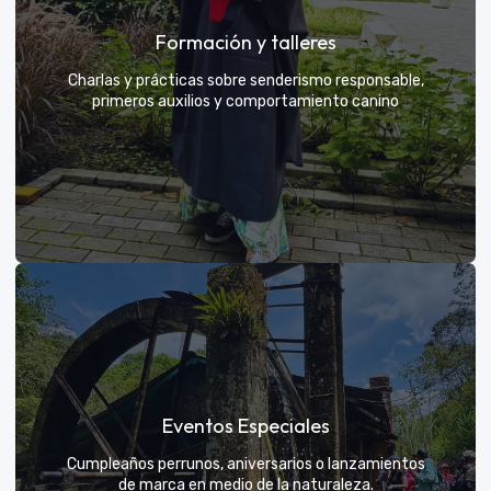
Grupos privados y amigos
Formación y talleres
Tú eliges el parche y nosotros nos encargamos de
una aventura exclusiva
Charlas y prácticas sobre senderismo responsable,
primeros auxilios y comportamiento canino
VER MÁS
Formación y talleres
Eventos Especiales
Aprende de expertos a ser el mejor guía para tu
propio explorador
Cumpleaños perrunos, aniversarios o lanzamientos
de marca en medio de la naturaleza.