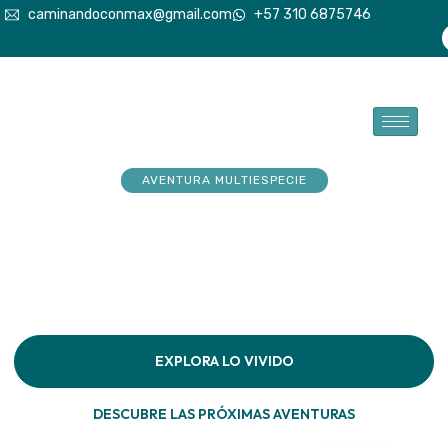
caminandoconmax@gmail.com
+57 310 6875746
AVENTURA MULTIESPECIE
Tu explorador sueña con
aventuras. Acompáñalo a
hacerlas realidad
Descubre la conexión pura en cada paso por la
naturaleza
EXPLORA LO VIVIDO
DESCUBRE LAS PRÓXIMAS AVENTURAS