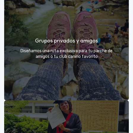
Días de Campo para Empresas
El mejor beneficio para tu equipo: compartir con sus
Grupos privados y amigos
exploradores y fortalecer lazos rodeados de
naturaleza
Diseñamos una ruta exclusiva para tu parche de
amigos o tu club canino favorito
VER MÁS