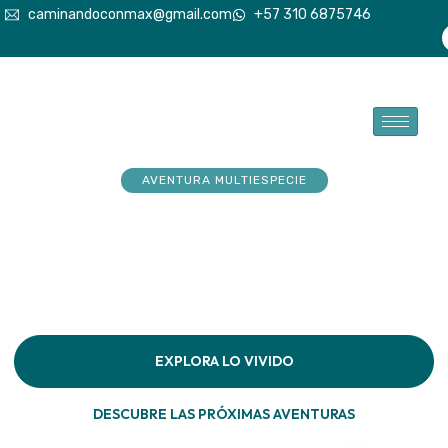
caminandoconmax@gmail.com
+57 310 6875746
AVENTURA MULTIESPECIE
Tu explorador sueña con
aventuras. Acompáñalo a
hacerlas realidad
Descubre la conexión pura en cada paso por la
naturaleza
EXPLORA LO VIVIDO
DESCUBRE LAS PRÓXIMAS AVENTURAS