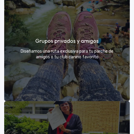
Días de Campo para Empresas
El mejor beneficio para tu equipo: compartir con sus
Grupos privados y amigos
exploradores y fortalecer lazos rodeados de
naturaleza
Diseñamos una ruta exclusiva para tu parche de
amigos o tu club canino favorito
VER MÁS