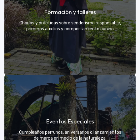
Grupos privados y amigos
Formación y talleres
Tú eliges el parche y nosotros nos encargamos de
una aventura exclusiva
Charlas y prácticas sobre senderismo responsable,
primeros auxilios y comportamiento canino
VER MÁS
Formación y talleres
Eventos Especiales
Aprende de expertos a ser el mejor guía para tu
propio explorador
Cumpleaños perrunos, aniversarios o lanzamientos
de marca en medio de la naturaleza.