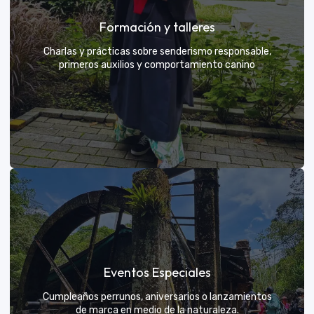
Grupos privados y amigos
Formación y talleres
Tú eliges el parche y nosotros nos encargamos de
una aventura exclusiva
Charlas y prácticas sobre senderismo responsable,
primeros auxilios y comportamiento canino
VER MÁS
Formación y talleres
Eventos Especiales
Aprende de expertos a ser el mejor guía para tu
propio explorador
Cumpleaños perrunos, aniversarios o lanzamientos
de marca en medio de la naturaleza.