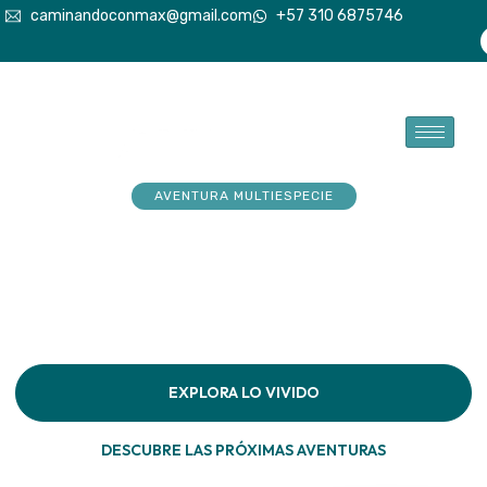
caminandoconmax@gmail.com
+57 310 6875746
AVENTURA MULTIESPECIE
Tu explorador sueña con
aventuras. Acompáñalo a
hacerlas realidad
Descubre la conexión pura en cada paso por la
naturaleza
EXPLORA LO VIVIDO
DESCUBRE LAS PRÓXIMAS AVENTURAS