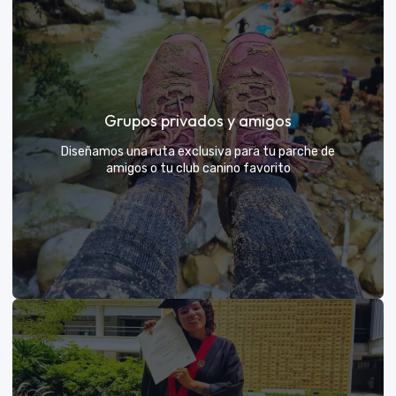
Días de Campo para Empresas
El mejor beneficio para tu equipo: compartir con sus
Grupos privados y amigos
exploradores y fortalecer lazos rodeados de
naturaleza
Diseñamos una ruta exclusiva para tu parche de
amigos o tu club canino favorito
VER MÁS