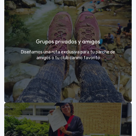
Días de Campo para Empresas
El mejor beneficio para tu equipo: compartir con sus
Grupos privados y amigos
exploradores y fortalecer lazos rodeados de
naturaleza
Diseñamos una ruta exclusiva para tu parche de
amigos o tu club canino favorito
VER MÁS