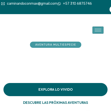
caminandoconmax@gmail.com
+57 310 6875746
AVENTURA MULTIESPECIE
Tu explorador sueña con
aventuras. Acompáñalo a
hacerlas realidad
Descubre la conexión pura en cada paso por la
naturaleza
EXPLORA LO VIVIDO
DESCUBRE LAS PRÓXIMAS AVENTURAS