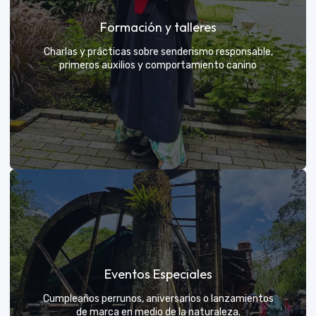
Grupos privados y amigos
Formación y talleres
Tú eliges el parche y nosotros nos encargamos de
una aventura exclusiva
Charlas y prácticas sobre senderismo responsable,
primeros auxilios y comportamiento canino
VER MÁS
Formación y talleres
Eventos Especiales
Aprende de expertos a ser el mejor guía para tu
propio explorador
Cumpleaños perrunos, aniversarios o lanzamientos
de marca en medio de la naturaleza.