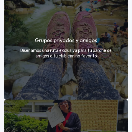
Días de Campo para Empresas
El mejor beneficio para tu equipo: compartir con sus
Grupos privados y amigos
exploradores y fortalecer lazos rodeados de
naturaleza
Diseñamos una ruta exclusiva para tu parche de
amigos o tu club canino favorito
VER MÁS