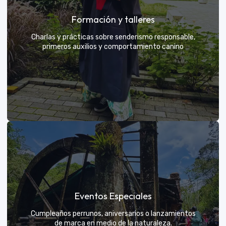
Grupos privados y amigos
Formación y talleres
Tú eliges el parche y nosotros nos encargamos de
una aventura exclusiva
Charlas y prácticas sobre senderismo responsable,
primeros auxilios y comportamiento canino
VER MÁS
Formación y talleres
Eventos Especiales
Aprende de expertos a ser el mejor guía para tu
propio explorador
Cumpleaños perrunos, aniversarios o lanzamientos
de marca en medio de la naturaleza.