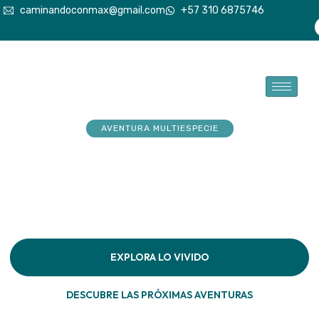
caminandoconmax@gmail.com
+57 310 6875746
AVENTURA MULTIESPECIE
Tu explorador sueña con
aventuras. Acompáñalo a
hacerlas realidad
Descubre la conexión pura en cada paso por la
naturaleza
EXPLORA LO VIVIDO
DESCUBRE LAS PRÓXIMAS AVENTURAS