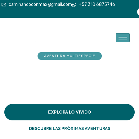
caminandoconmax@gmail.com
+57 310 6875746
AVENTURA MULTIESPECIE
Tu explorador sueña con
aventuras. Acompáñalo a
hacerlas realidad
Descubre la conexión pura en cada paso por la
naturaleza
EXPLORA LO VIVIDO
DESCUBRE LAS PRÓXIMAS AVENTURAS