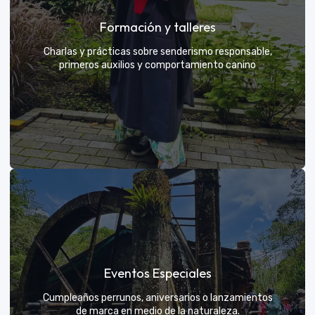
Grupos privados y amigos
Formación y talleres
Tú eliges el parche y nosotros nos encargamos de
una aventura exclusiva
Charlas y prácticas sobre senderismo responsable,
primeros auxilios y comportamiento canino
VER MÁS
Formación y talleres
Eventos Especiales
Aprende de expertos a ser el mejor guía para tu
propio explorador
Cumpleaños perrunos, aniversarios o lanzamientos
de marca en medio de la naturaleza.