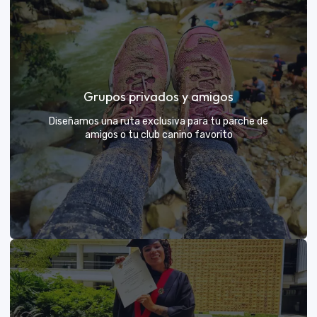
Días de Campo para Empresas
El mejor beneficio para tu equipo: compartir con sus
Grupos privados y amigos
exploradores y fortalecer lazos rodeados de
naturaleza
Diseñamos una ruta exclusiva para tu parche de
amigos o tu club canino favorito
VER MÁS