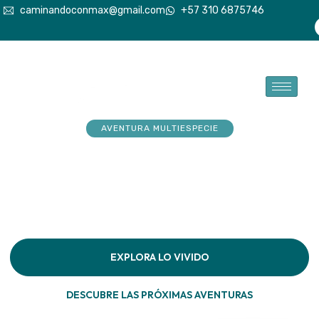
caminandoconmax@gmail.com
+57 310 6875746
AVENTURA MULTIESPECIE
Tu explorador sueña con
aventuras. Acompáñalo a
hacerlas realidad
Descubre la conexión pura en cada paso por la
naturaleza
EXPLORA LO VIVIDO
DESCUBRE LAS PRÓXIMAS AVENTURAS