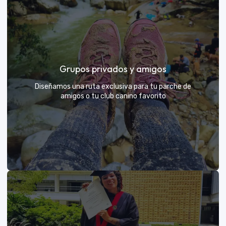
Días de Campo para Empresas
El mejor beneficio para tu equipo: compartir con sus
Grupos privados y amigos
exploradores y fortalecer lazos rodeados de
naturaleza
Diseñamos una ruta exclusiva para tu parche de
amigos o tu club canino favorito
VER MÁS