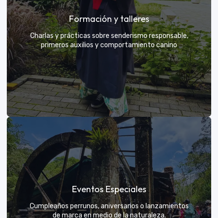
Grupos privados y amigos
Formación y talleres
Tú eliges el parche y nosotros nos encargamos de
una aventura exclusiva
Charlas y prácticas sobre senderismo responsable,
primeros auxilios y comportamiento canino
VER MÁS
Formación y talleres
Eventos Especiales
Aprende de expertos a ser el mejor guía para tu
propio explorador
Cumpleaños perrunos, aniversarios o lanzamientos
de marca en medio de la naturaleza.