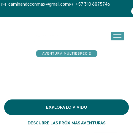
caminandoconmax@gmail.com
+57 310 6875746
AVENTURA MULTIESPECIE
Tu explorador sueña con
aventuras. Acompáñalo a
hacerlas realidad
Descubre la conexión pura en cada paso por la
naturaleza
EXPLORA LO VIVIDO
DESCUBRE LAS PRÓXIMAS AVENTURAS