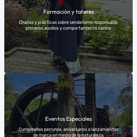
Grupos privados y amigos
Formación y talleres
Tú eliges el parche y nosotros nos encargamos de
una aventura exclusiva
Charlas y prácticas sobre senderismo responsable,
primeros auxilios y comportamiento canino
VER MÁS
Formación y talleres
Eventos Especiales
Aprende de expertos a ser el mejor guía para tu
propio explorador
Cumpleaños perrunos, aniversarios o lanzamientos
de marca en medio de la naturaleza.