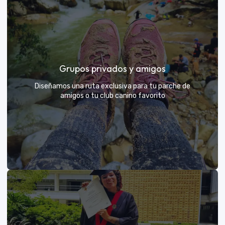
Días de Campo para Empresas
El mejor beneficio para tu equipo: compartir con sus
Grupos privados y amigos
exploradores y fortalecer lazos rodeados de
naturaleza
Diseñamos una ruta exclusiva para tu parche de
amigos o tu club canino favorito
VER MÁS