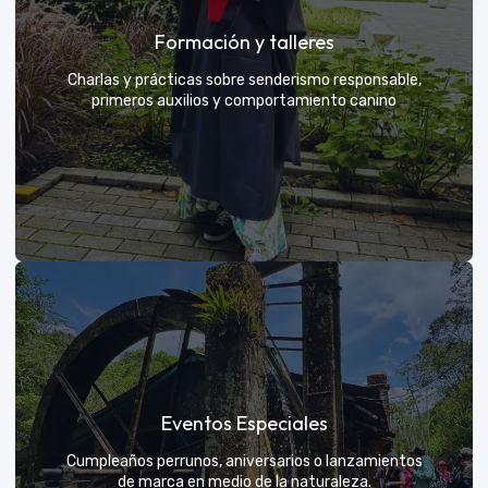
Grupos privados y amigos
Formación y talleres
Tú eliges el parche y nosotros nos encargamos de
una aventura exclusiva
Charlas y prácticas sobre senderismo responsable,
primeros auxilios y comportamiento canino
VER MÁS
Formación y talleres
Eventos Especiales
Aprende de expertos a ser el mejor guía para tu
propio explorador
Cumpleaños perrunos, aniversarios o lanzamientos
de marca en medio de la naturaleza.