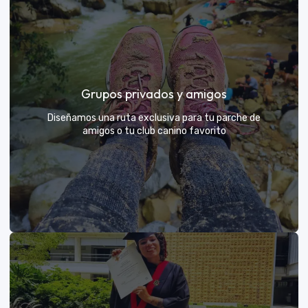
Días de Campo para Empresas
El mejor beneficio para tu equipo: compartir con sus
Grupos privados y amigos
exploradores y fortalecer lazos rodeados de
naturaleza
Diseñamos una ruta exclusiva para tu parche de
amigos o tu club canino favorito
VER MÁS