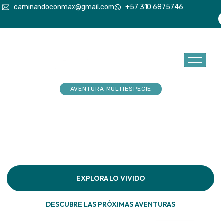
caminandoconmax@gmail.com
+57 310 6875746
AVENTURA MULTIESPECIE
Tu explorador sueña con
aventuras. Acompáñalo a
hacerlas realidad
Descubre la conexión pura en cada paso por la
naturaleza
EXPLORA LO VIVIDO
DESCUBRE LAS PRÓXIMAS AVENTURAS