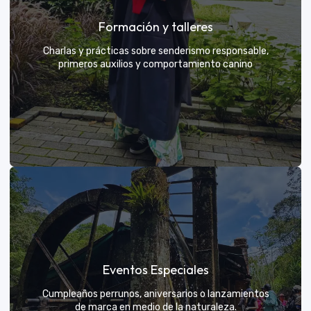
Grupos privados y amigos
Formación y talleres
Tú eliges el parche y nosotros nos encargamos de
una aventura exclusiva
Charlas y prácticas sobre senderismo responsable,
primeros auxilios y comportamiento canino
VER MÁS
Formación y talleres
Eventos Especiales
Aprende de expertos a ser el mejor guía para tu
propio explorador
Cumpleaños perrunos, aniversarios o lanzamientos
de marca en medio de la naturaleza.