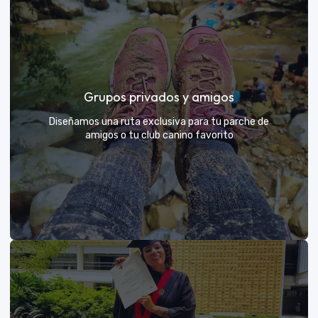
Días de Campo para Empresas
El mejor beneficio para tu equipo: compartir con sus
Grupos privados y amigos
exploradores y fortalecer lazos rodeados de
naturaleza
Diseñamos una ruta exclusiva para tu parche de
amigos o tu club canino favorito
VER MÁS