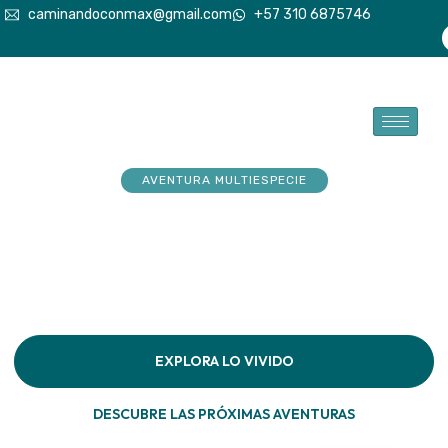
caminandoconmax@gmail.com
+57 310 6875746
AVENTURA MULTIESPECIE
Tu explorador sueña con
aventuras. Acompáñalo a
hacerlas realidad
Descubre la conexión pura en cada paso por la
naturaleza
EXPLORA LO VIVIDO
DESCUBRE LAS PRÓXIMAS AVENTURAS