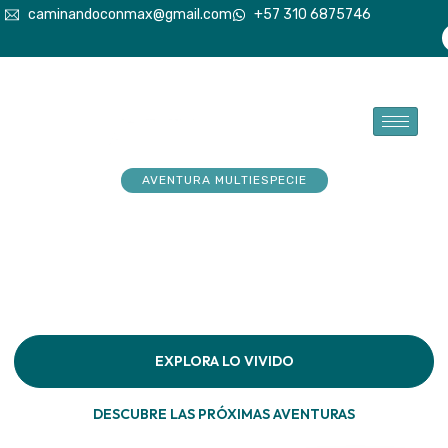
caminandoconmax@gmail.com
+57 310 6875746
AVENTURA MULTIESPECIE
Tu explorador sueña con
aventuras. Acompáñalo a
hacerlas realidad
Descubre la conexión pura en cada paso por la
naturaleza
EXPLORA LO VIVIDO
DESCUBRE LAS PRÓXIMAS AVENTURAS