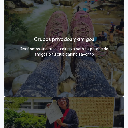
Días de Campo para Empresas
El mejor beneficio para tu equipo: compartir con sus
Grupos privados y amigos
exploradores y fortalecer lazos rodeados de
naturaleza
Diseñamos una ruta exclusiva para tu parche de
amigos o tu club canino favorito
VER MÁS