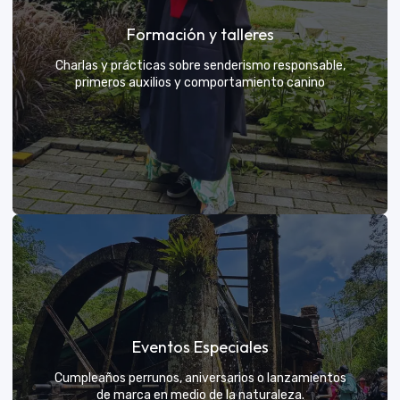
Grupos privados y amigos
Formación y talleres
Tú eliges el parche y nosotros nos encargamos de
una aventura exclusiva
Charlas y prácticas sobre senderismo responsable,
primeros auxilios y comportamiento canino
VER MÁS
Formación y talleres
Eventos Especiales
Aprende de expertos a ser el mejor guía para tu
propio explorador
Cumpleaños perrunos, aniversarios o lanzamientos
de marca en medio de la naturaleza.