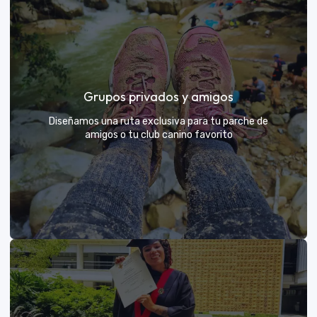
Días de Campo para Empresas
El mejor beneficio para tu equipo: compartir con sus
Grupos privados y amigos
exploradores y fortalecer lazos rodeados de
naturaleza
Diseñamos una ruta exclusiva para tu parche de
amigos o tu club canino favorito
VER MÁS