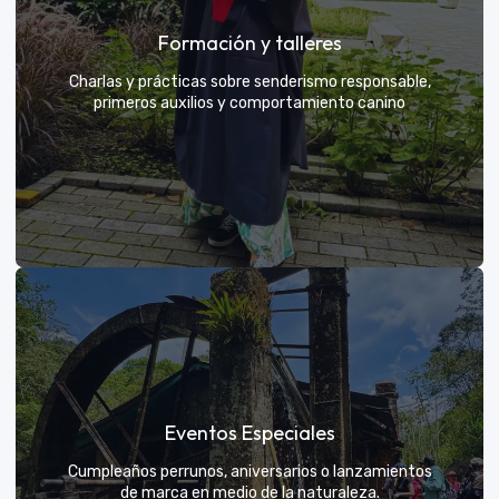
Grupos privados y amigos
Formación y talleres
Tú eliges el parche y nosotros nos encargamos de
una aventura exclusiva
Charlas y prácticas sobre senderismo responsable,
primeros auxilios y comportamiento canino
VER MÁS
Formación y talleres
Eventos Especiales
Aprende de expertos a ser el mejor guía para tu
propio explorador
Cumpleaños perrunos, aniversarios o lanzamientos
de marca en medio de la naturaleza.