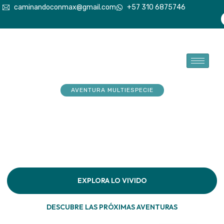
caminandoconmax@gmail.com
+57 310 6875746
AVENTURA MULTIESPECIE
Tu explorador sueña con
aventuras. Acompáñalo a
hacerlas realidad
Descubre la conexión pura en cada paso por la
naturaleza
EXPLORA LO VIVIDO
DESCUBRE LAS PRÓXIMAS AVENTURAS