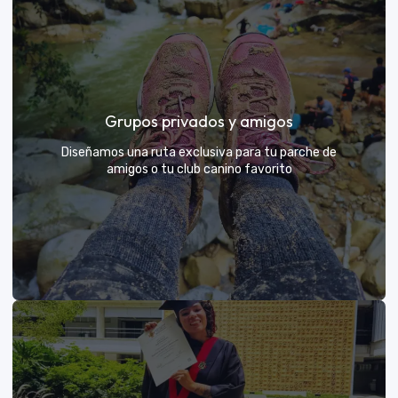
Días de Campo para Empresas
El mejor beneficio para tu equipo: compartir con sus
Grupos privados y amigos
exploradores y fortalecer lazos rodeados de
naturaleza
Diseñamos una ruta exclusiva para tu parche de
amigos o tu club canino favorito
VER MÁS