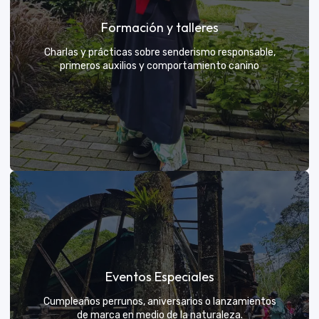
Grupos privados y amigos
Formación y talleres
Tú eliges el parche y nosotros nos encargamos de
una aventura exclusiva
Charlas y prácticas sobre senderismo responsable,
primeros auxilios y comportamiento canino
VER MÁS
Formación y talleres
Eventos Especiales
Aprende de expertos a ser el mejor guía para tu
propio explorador
Cumpleaños perrunos, aniversarios o lanzamientos
de marca en medio de la naturaleza.