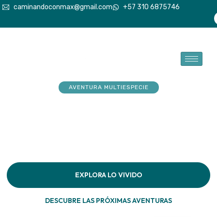
caminandoconmax@gmail.com
+57 310 6875746
AVENTURA MULTIESPECIE
Tu explorador sueña con
aventuras. Acompáñalo a
hacerlas realidad
Descubre la conexión pura en cada paso por la
naturaleza
EXPLORA LO VIVIDO
DESCUBRE LAS PRÓXIMAS AVENTURAS