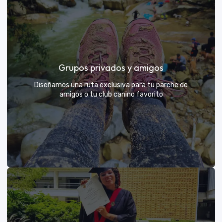
Días de Campo para Empresas
El mejor beneficio para tu equipo: compartir con sus
Grupos privados y amigos
exploradores y fortalecer lazos rodeados de
naturaleza
Diseñamos una ruta exclusiva para tu parche de
amigos o tu club canino favorito
VER MÁS