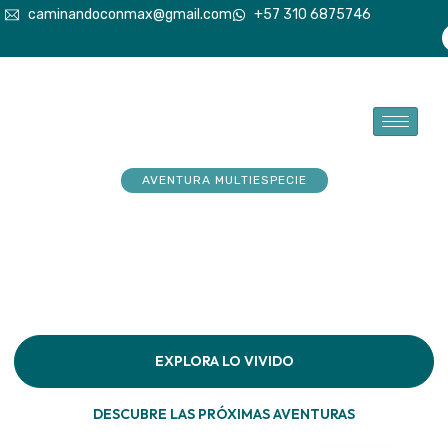
caminandoconmax@gmail.com
+57 310 6875746
AVENTURA MULTIESPECIE
Tu explorador sueña con
aventuras. Acompáñalo a
hacerlas realidad
Descubre la conexión pura en cada paso por la
naturaleza
EXPLORA LO VIVIDO
DESCUBRE LAS PRÓXIMAS AVENTURAS