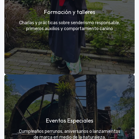
Grupos privados y amigos
Formación y talleres
Tú eliges el parche y nosotros nos encargamos de
una aventura exclusiva
Charlas y prácticas sobre senderismo responsable,
primeros auxilios y comportamiento canino
VER MÁS
Formación y talleres
Eventos Especiales
Aprende de expertos a ser el mejor guía para tu
propio explorador
Cumpleaños perrunos, aniversarios o lanzamientos
de marca en medio de la naturaleza.