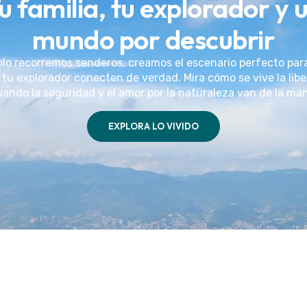
u familia, tu explorador y 
mundo por descubrir
olo recorremos senderos, creamos el escenario perfecto par
 tu explorador conecten de verdad. Mira cómo se vive la lib
ando la seguridad y el amor por la naturaleza van de la ma
EXPLORA LO VIVIDO