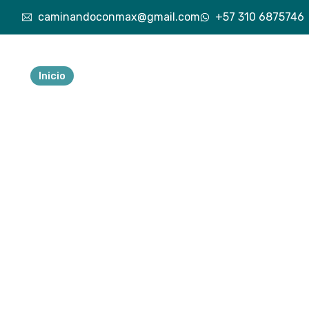
caminandoconmax@gmail.com
+57 310 6875746
Inicio
Nuestra esencia
Explora lo vivido
Exp
Tu 
ave
a
Descubre