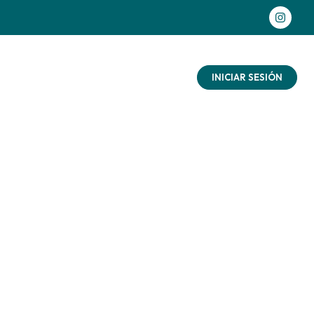
as aventuras
Contacto
Blog
INICIAR SESIÓN
 con
ñalo
ad
aturaleza