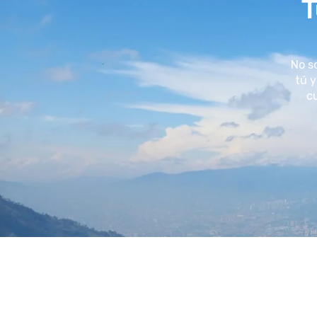
T
No s
tú y
cu