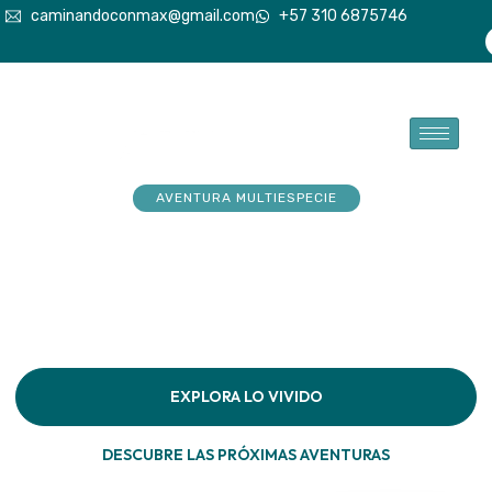
caminandoconmax@gmail.com
+57 310 6875746
AVENTURA MULTIESPECIE
Tu explorador sueña con
aventuras. Acompáñalo a
hacerlas realidad
Descubre la conexión pura en cada paso por la
naturaleza
EXPLORA LO VIVIDO
DESCUBRE LAS PRÓXIMAS AVENTURAS