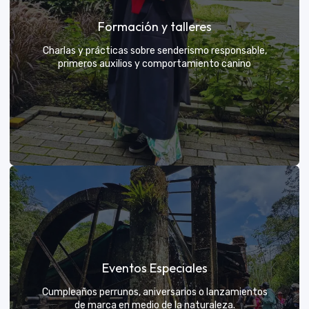
Grupos privados y amigos
Formación y talleres
Tú eliges el parche y nosotros nos encargamos de
una aventura exclusiva
Charlas y prácticas sobre senderismo responsable,
primeros auxilios y comportamiento canino
VER MÁS
Formación y talleres
Eventos Especiales
Aprende de expertos a ser el mejor guía para tu
propio explorador
Cumpleaños perrunos, aniversarios o lanzamientos
de marca en medio de la naturaleza.