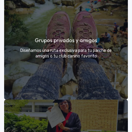
Días de Campo para Empresas
El mejor beneficio para tu equipo: compartir con sus
Grupos privados y amigos
exploradores y fortalecer lazos rodeados de
naturaleza
Diseñamos una ruta exclusiva para tu parche de
amigos o tu club canino favorito
VER MÁS