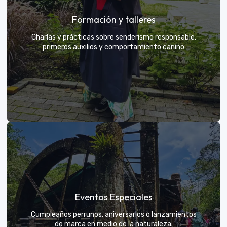
Grupos privados y amigos
Formación y talleres
Tú eliges el parche y nosotros nos encargamos de
una aventura exclusiva
Charlas y prácticas sobre senderismo responsable,
primeros auxilios y comportamiento canino
VER MÁS
Formación y talleres
Eventos Especiales
Aprende de expertos a ser el mejor guía para tu
propio explorador
Cumpleaños perrunos, aniversarios o lanzamientos
de marca en medio de la naturaleza.