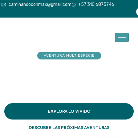
caminandoconmax@gmail.com
+57 310 6875746
AVENTURA MULTIESPECIE
Tu explorador sueña con
aventuras. Acompáñalo a
hacerlas realidad
Descubre la conexión pura en cada paso por la
naturaleza
EXPLORA LO VIVIDO
DESCUBRE LAS PRÓXIMAS AVENTURAS