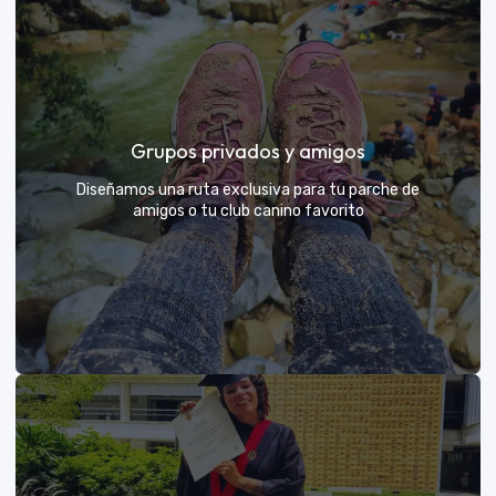
Días de Campo para Empresas
El mejor beneficio para tu equipo: compartir con sus
Grupos privados y amigos
exploradores y fortalecer lazos rodeados de
naturaleza
Diseñamos una ruta exclusiva para tu parche de
amigos o tu club canino favorito
VER MÁS