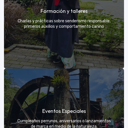
Grupos privados y amigos
Formación y talleres
Tú eliges el parche y nosotros nos encargamos de
una aventura exclusiva
Charlas y prácticas sobre senderismo responsable,
primeros auxilios y comportamiento canino
VER MÁS
Formación y talleres
Eventos Especiales
Aprende de expertos a ser el mejor guía para tu
propio explorador
Cumpleaños perrunos, aniversarios o lanzamientos
de marca en medio de la naturaleza.