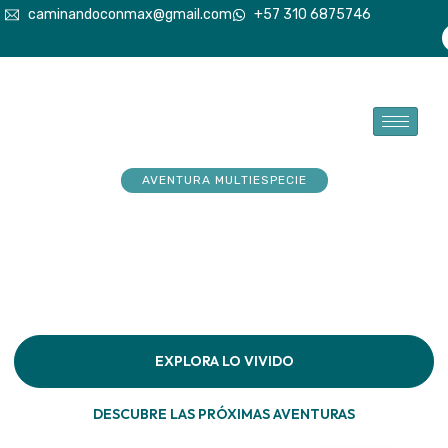
caminandoconmax@gmail.com
+57 310 6875746
AVENTURA MULTIESPECIE
Tu explorador sueña con
aventuras. Acompáñalo a
hacerlas realidad
Descubre la conexión pura en cada paso por la
naturaleza
EXPLORA LO VIVIDO
DESCUBRE LAS PRÓXIMAS AVENTURAS