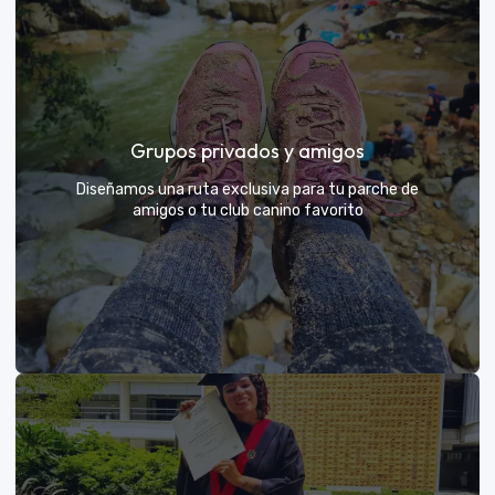
Días de Campo para Empresas
El mejor beneficio para tu equipo: compartir con sus
Grupos privados y amigos
exploradores y fortalecer lazos rodeados de
naturaleza
Diseñamos una ruta exclusiva para tu parche de
amigos o tu club canino favorito
VER MÁS