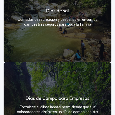
Rutas grupales clásicas
Días de sol
Únete a la manada y descubre nuevos senderos
Jornadas de recreación y descanso en entornos
campestres seguros para toda la familia
VER MÁS
Días de sol
Días de Campo para Empresas
Un respiro campestre diseñado para el descanso y la
diversión de todos
Fortalece el clima laboral permitiendo que tus
colaboradores disfruten un día de campo con sus