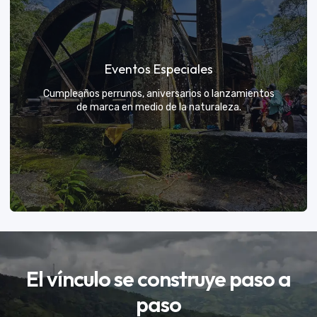
Formación y talleres
Eventos Especiales
Aprende de expertos a ser el mejor guía para tu
propio explorador
Cumpleaños perrunos, aniversarios o lanzamientos
de marca en medio de la naturaleza.
VER MÁS
El vínculo se construye paso a
Eventos Especiales
paso
Celebramos la vida de tu mejor amigo con una