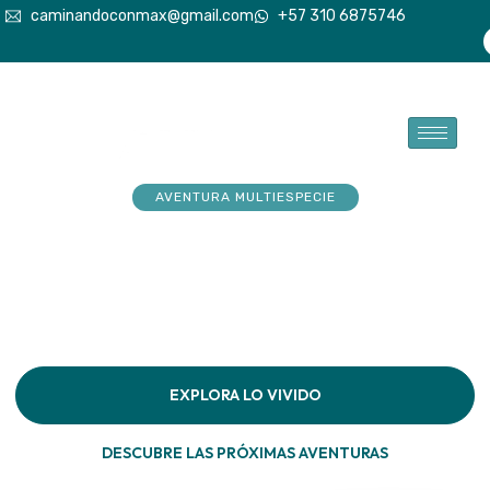
caminandoconmax@gmail.com
+57 310 6875746
AVENTURA MULTIESPECIE
Tu explorador sueña con
aventuras. Acompáñalo a
hacerlas realidad
Descubre la conexión pura en cada paso por la
naturaleza
EXPLORA LO VIVIDO
DESCUBRE LAS PRÓXIMAS AVENTURAS