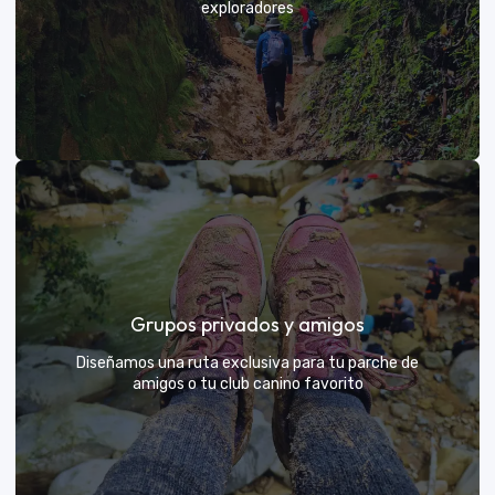
exploradores
VER MÁS
Días de Campo para Empresas
El mejor beneficio para tu equipo: compartir con sus
Grupos privados y amigos
exploradores y fortalecer lazos rodeados de
naturaleza
Diseñamos una ruta exclusiva para tu parche de
amigos o tu club canino favorito
VER MÁS