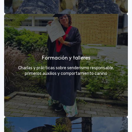
Grupos privados y amigos
Formación y talleres
Tú eliges el parche y nosotros nos encargamos de
una aventura exclusiva
Charlas y prácticas sobre senderismo responsable,
primeros auxilios y comportamiento canino
VER MÁS