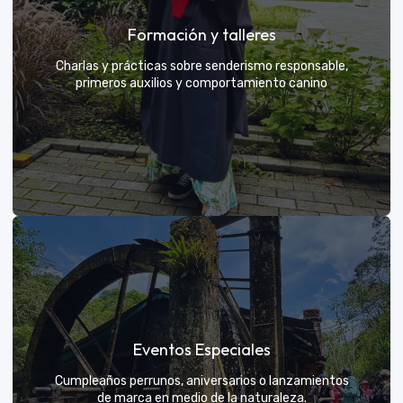
Grupos privados y amigos
Formación y talleres
Tú eliges el parche y nosotros nos encargamos de
una aventura exclusiva
Charlas y prácticas sobre senderismo responsable,
primeros auxilios y comportamiento canino
VER MÁS
Formación y talleres
Eventos Especiales
Aprende de expertos a ser el mejor guía para tu
propio explorador
Cumpleaños perrunos, aniversarios o lanzamientos
de marca en medio de la naturaleza.