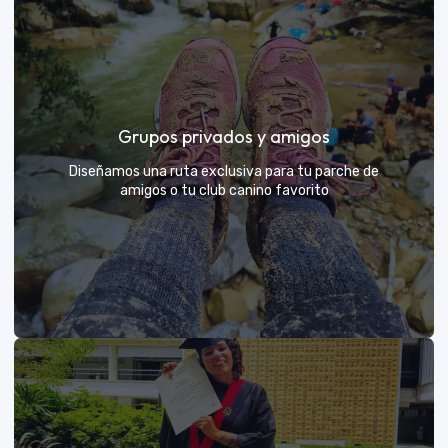
Días de Campo para Empresas
El mejor beneficio para tu equipo: compartir con sus
Grupos privados y amigos
exploradores y fortalecer lazos rodeados de
naturaleza
Diseñamos una ruta exclusiva para tu parche de
amigos o tu club canino favorito
VER MÁS