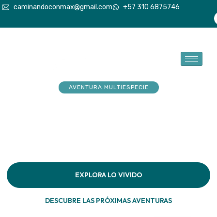
caminandoconmax@gmail.com
+57 310 6875746
AVENTURA MULTIESPECIE
Tu explorador sueña con
aventuras. Acompáñalo a
hacerlas realidad
Descubre la conexión pura en cada paso por la
naturaleza
EXPLORA LO VIVIDO
DESCUBRE LAS PRÓXIMAS AVENTURAS