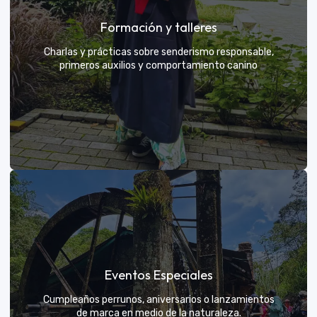
Grupos privados y amigos
Formación y talleres
Tú eliges el parche y nosotros nos encargamos de
una aventura exclusiva
Charlas y prácticas sobre senderismo responsable,
primeros auxilios y comportamiento canino
VER MÁS
Formación y talleres
Eventos Especiales
Aprende de expertos a ser el mejor guía para tu
propio explorador
Cumpleaños perrunos, aniversarios o lanzamientos
de marca en medio de la naturaleza.