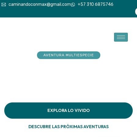
caminandoconmax@gmail.com
+57 310 6875746
AVENTURA MULTIESPECIE
Tu explorador sueña con
aventuras. Acompáñalo a
hacerlas realidad
Descubre la conexión pura en cada paso por la
naturaleza
EXPLORA LO VIVIDO
DESCUBRE LAS PRÓXIMAS AVENTURAS