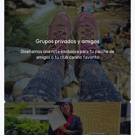
Días de Campo para Empresas
El mejor beneficio para tu equipo: compartir con sus
Grupos privados y amigos
exploradores y fortalecer lazos rodeados de
naturaleza
Diseñamos una ruta exclusiva para tu parche de
amigos o tu club canino favorito
VER MÁS