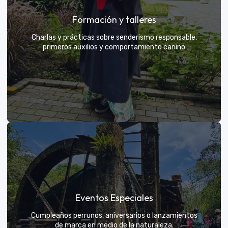
Grupos privados y amigos
Formación y talleres
Tú eliges el parche y nosotros nos encargamos de
una aventura exclusiva
Charlas y prácticas sobre senderismo responsable,
primeros auxilios y comportamiento canino
VER MÁS
Formación y talleres
Eventos Especiales
Aprende de expertos a ser el mejor guía para tu
propio explorador
Cumpleaños perrunos, aniversarios o lanzamientos
de marca en medio de la naturaleza.