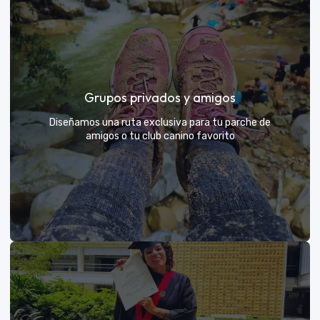
Días de Campo para Empresas
El mejor beneficio para tu equipo: compartir con sus
Grupos privados y amigos
exploradores y fortalecer lazos rodeados de
naturaleza
Diseñamos una ruta exclusiva para tu parche de
amigos o tu club canino favorito
VER MÁS