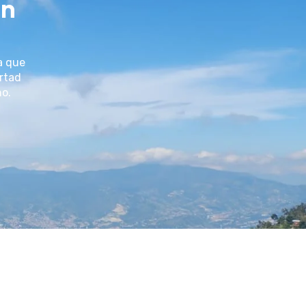
un
a que
ertad
no.