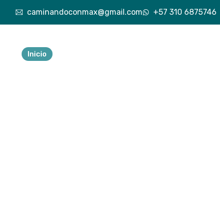
caminandoconmax@gmail.com
+57 310 6875746
Inicio
Nuestra esencia
Explora lo vivido
Exp
Tu 
ave
a
Descubre