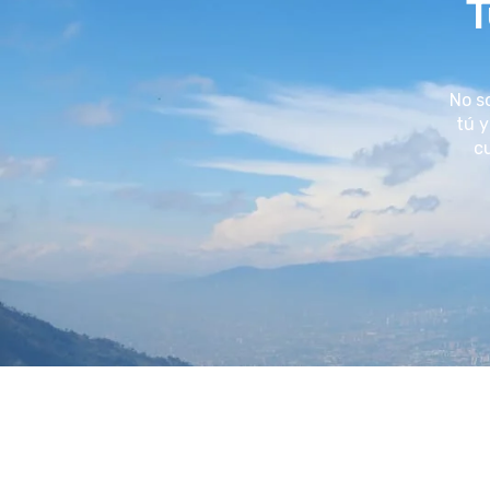
T
No s
tú y
cu