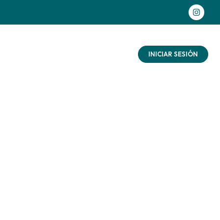
as aventuras
Contacto
Blog
INICIAR SESIÓN
 con
ñalo
ad
aturaleza