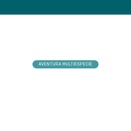
loradores
Tienda
Próxim
AVENTURA MULTIESPECIE
explorador sueña
nturas. Acompá
 hacerlas realid
 la conexión pura en cada paso por la n