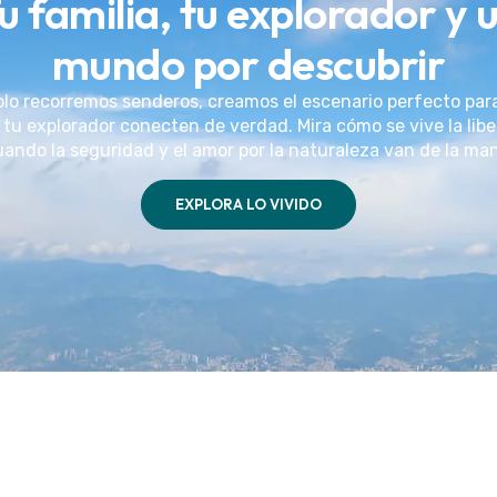
u familia, tu explorador y 
mundo por descubrir
olo recorremos senderos, creamos el escenario perfecto par
 tu explorador conecten de verdad. Mira cómo se vive la lib
ando la seguridad y el amor por la naturaleza van de la ma
EXPLORA LO VIVIDO