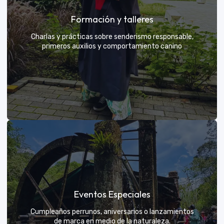
Grupos privados y amigos
Formación y talleres
Tú eliges el parche y nosotros nos encargamos de
una aventura exclusiva
Charlas y prácticas sobre senderismo responsable,
primeros auxilios y comportamiento canino
VER MÁS
Formación y talleres
Eventos Especiales
Aprende de expertos a ser el mejor guía para tu
propio explorador
Cumpleaños perrunos, aniversarios o lanzamientos
de marca en medio de la naturaleza.