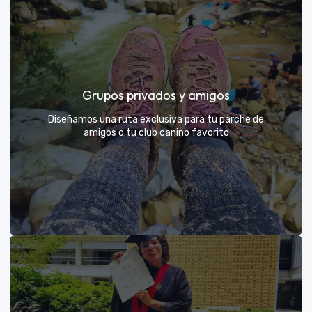
Días de Campo para Empresas
El mejor beneficio para tu equipo: compartir con sus
Grupos privados y amigos
exploradores y fortalecer lazos rodeados de
naturaleza
Diseñamos una ruta exclusiva para tu parche de
amigos o tu club canino favorito
VER MÁS