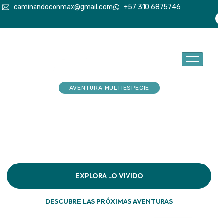
caminandoconmax@gmail.com
+57 310 6875746
AVENTURA MULTIESPECIE
Tu explorador sueña con
aventuras. Acompáñalo a
hacerlas realidad
Descubre la conexión pura en cada paso por la
naturaleza
EXPLORA LO VIVIDO
DESCUBRE LAS PRÓXIMAS AVENTURAS