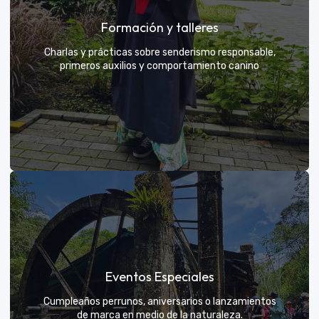
Grupos privados y amigos
Formación y talleres
Tú eliges el parche y nosotros nos encargamos de
una aventura exclusiva
Charlas y prácticas sobre senderismo responsable,
primeros auxilios y comportamiento canino
VER MÁS
Formación y talleres
Eventos Especiales
Aprende de expertos a ser el mejor guía para tu
propio explorador
Cumpleaños perrunos, aniversarios o lanzamientos
de marca en medio de la naturaleza.