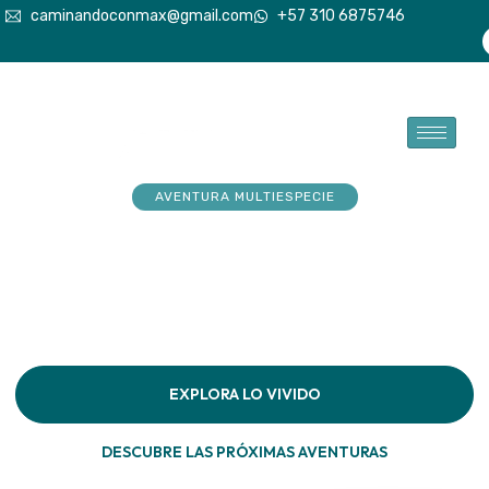
caminandoconmax@gmail.com
+57 310 6875746
AVENTURA MULTIESPECIE
Tu explorador sueña con
aventuras. Acompáñalo a
hacerlas realidad
Descubre la conexión pura en cada paso por la
naturaleza
EXPLORA LO VIVIDO
DESCUBRE LAS PRÓXIMAS AVENTURAS