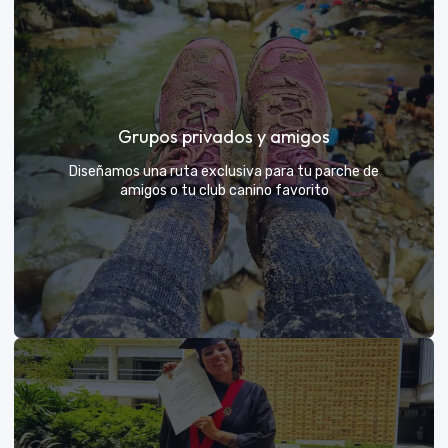
Días de Campo para Empresas
El mejor beneficio para tu equipo: compartir con sus
Grupos privados y amigos
exploradores y fortalecer lazos rodeados de
naturaleza
Diseñamos una ruta exclusiva para tu parche de
amigos o tu club canino favorito
VER MÁS