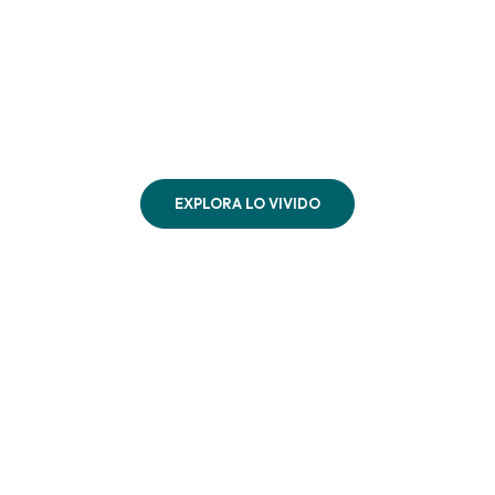
u familia, tu explorador y 
mundo por descubrir
olo recorremos senderos, creamos el escenario perfecto par
 tu explorador conecten de verdad. Mira cómo se vive la lib
ando la seguridad y el amor por la naturaleza van de la ma
EXPLORA LO VIVIDO