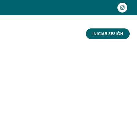
as aventuras
Contacto
Blog
INICIAR SESIÓN
 con
ñalo
ad
aturaleza