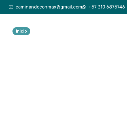
caminandoconmax@gmail.com
+57 310 6875746
Inicio
Nuestra esencia
Explora lo vivido
Exp
Tu 
ave
a
Descubre