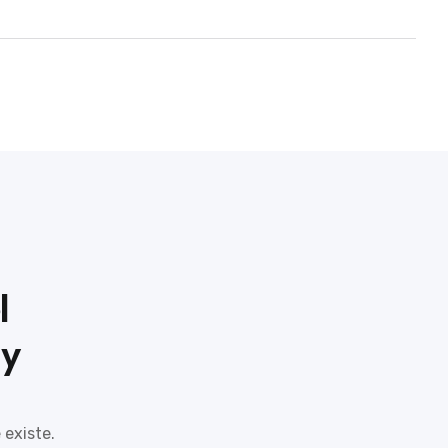
l
 y
 existe.