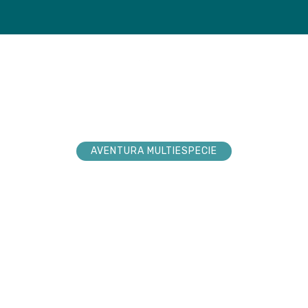
loradores
Tienda
Próxim
AVENTURA MULTIESPECIE
explorador sueña
nturas. Acompá
 hacerlas realid
 la conexión pura en cada paso por la n