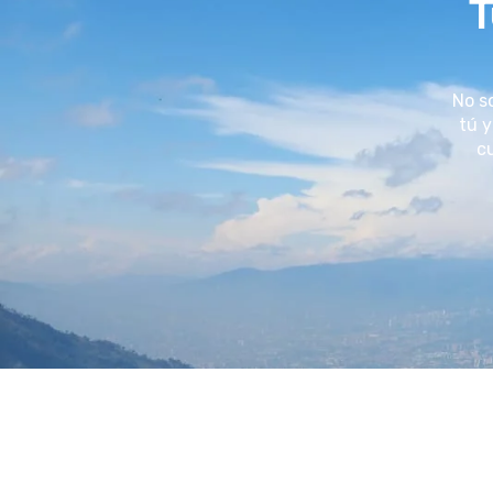
T
No s
tú y
cu