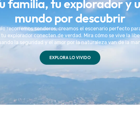
u familia, tu explorador y 
mundo por descubrir
olo recorremos senderos, creamos el escenario perfecto par
 tu explorador conecten de verdad. Mira cómo se vive la lib
ando la seguridad y el amor por la naturaleza van de la ma
EXPLORA LO VIVIDO