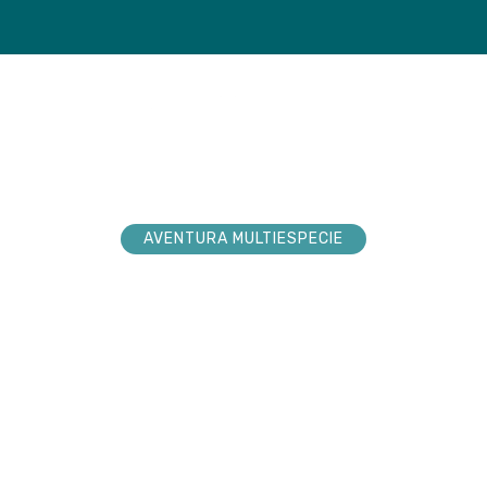
loradores
Tienda
Próxim
AVENTURA MULTIESPECIE
explorador sueña
nturas. Acompá
 hacerlas realid
 la conexión pura en cada paso por la n