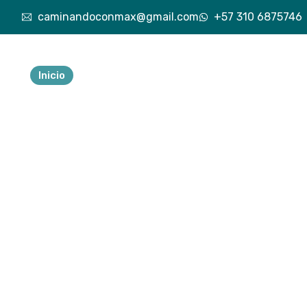
caminandoconmax@gmail.com
+57 310 6875746
Inicio
Nuestra esencia
Explora lo vivido
Exp
Tu 
ave
a
Descubre