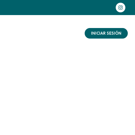
as aventuras
Contacto
Blog
INICIAR SESIÓN
 con
ñalo
ad
aturaleza