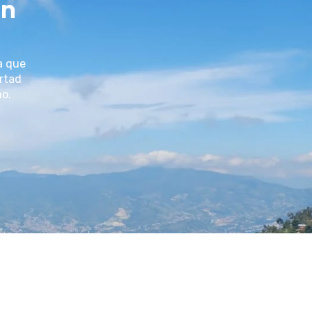
un
a que
ertad
no.