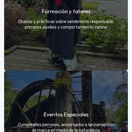
Grupos privados y amigos
Formación y talleres
Tú eliges el parche y nosotros nos encargamos de
una aventura exclusiva
Charlas y prácticas sobre senderismo responsable,
primeros auxilios y comportamiento canino
VER MÁS
Formación y talleres
Eventos Especiales
Aprende de expertos a ser el mejor guía para tu
propio explorador
Cumpleaños perrunos, aniversarios o lanzamientos
de marca en medio de la naturaleza.