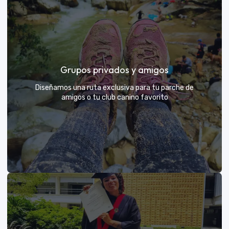
Días de Campo para Empresas
El mejor beneficio para tu equipo: compartir con sus
Grupos privados y amigos
exploradores y fortalecer lazos rodeados de
naturaleza
Diseñamos una ruta exclusiva para tu parche de
amigos o tu club canino favorito
VER MÁS