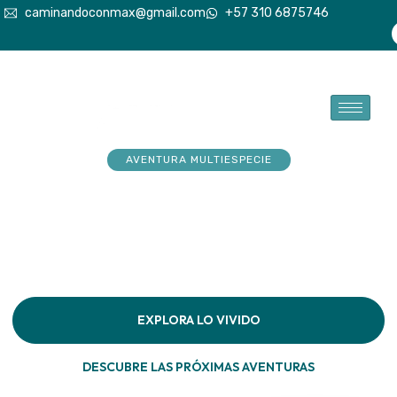
caminandoconmax@gmail.com
+57 310 6875746
AVENTURA MULTIESPECIE
Tu explorador sueña con
aventuras. Acompáñalo a
hacerlas realidad
Descubre la conexión pura en cada paso por la
naturaleza
EXPLORA LO VIVIDO
DESCUBRE LAS PRÓXIMAS AVENTURAS